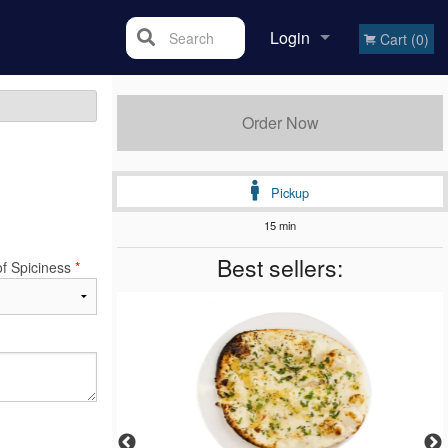
Login
Search
Cart (0)
Registration
Order Now
Pickup
15 min
Best sellers:
of Spiciness
*