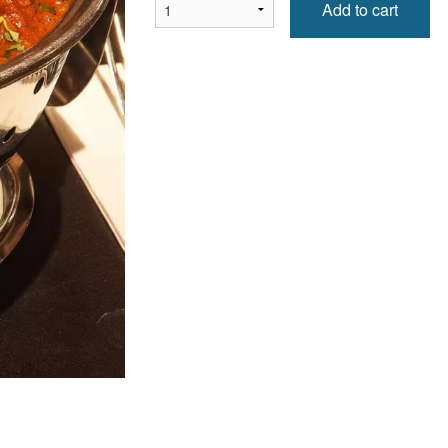
Add to cart
Tandoori Naan
Pakora aux légumes (ass
$1.99
Vegetable Pakora (Pl
$6.99