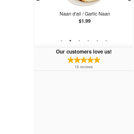
iette, 1 lb) /
Naan d'ail / Garlic Naan
ate, 1 lb)
$1.99
Our customers love us!
18
reviews